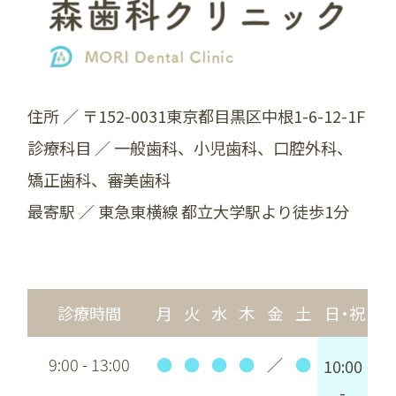
住所 ／ 〒152-0031東京都目黒区中根1-6-12-1F
診療科目 ／ ⼀般歯科、小児歯科、口腔外科、
矯正歯科、審美歯科
最寄駅 ／ 東急東横線 都立大学駅より徒歩1分
診療時間
月
火
水
木
金
土
日・祝
9:00 - 13:00
●
●
●
●
／
●
10:00
-