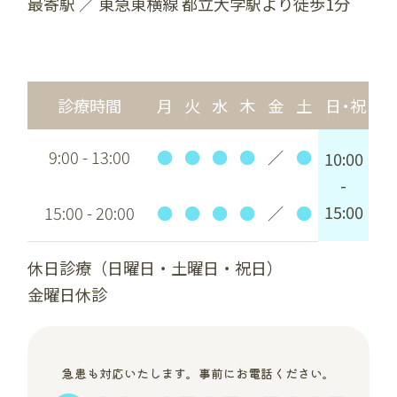
最寄駅 ／ 東急東横線 都立大学駅より徒歩1分
診療時間
月
火
水
木
金
土
日・祝
9:00 - 13:00
●
●
●
●
／
●
10:00
-
15:00
15:00 - 20:00
●
●
●
●
／
●
休日診療（日曜日・土曜日・祝日）
金曜日休診
急患も対応いたします。事前にお電話ください。